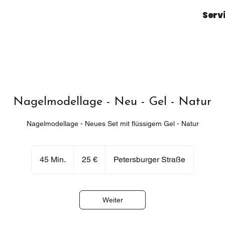
Serv
Nagelmodellage - Neu - Gel - Natur
Nagelmodellage - Neues Set mit flüssigem Gel - Natur
25
Euro
45 Min.
4
25 €
Petersburger Straße
5
M
i
Weiter
n
.