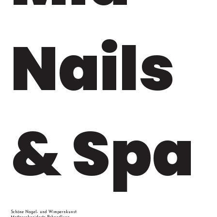
Nails
& Spa
Schöne Nagel- und Wimpernkunst.