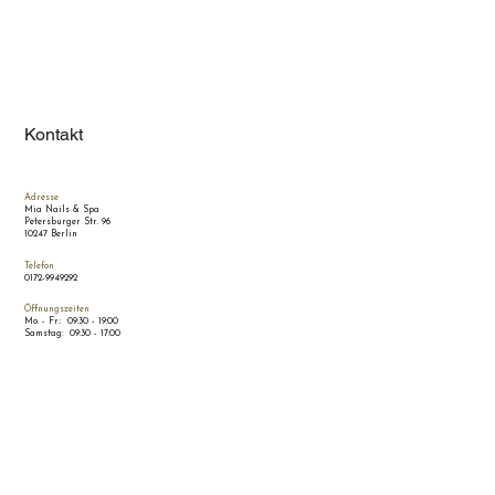
Kontakt
Adresse
Mia Nails & Spa
Petersburger Str. 96
10247 Berlin
Telefon
0172-9949292
Öffnungszeiten
Mo. - Fr.: 09:30 - 19:00
Samstag: 09:30 - 17:00